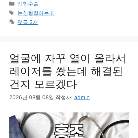
카
성형수술
테
태
눈성형잘하는곳
고
그
댓글 2개
리
얼굴에 자꾸 열이 올라서
레이저를 쐈는데 해결된
건지 모르겠다
2026년 08월 08일
작성자:
admin