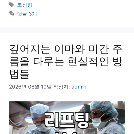
테
태
코성형
고
그
댓글 3개
리
깊어지는 이마와 미간 주
름을 다루는 현실적인 방
법들
2026년 08월 10일
작성자:
admin