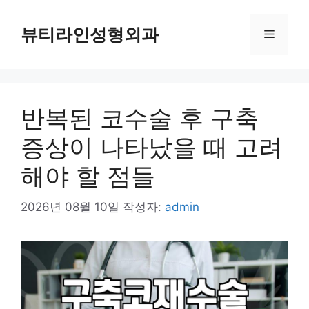
컨
텐
뷰티라인성형외과
메
츠
로
뉴
건
너
반복된 코수술 후 구축
뛰
기
증상이 나타났을 때 고려
해야 할 점들
2026년 08월 10일
작성자:
admin