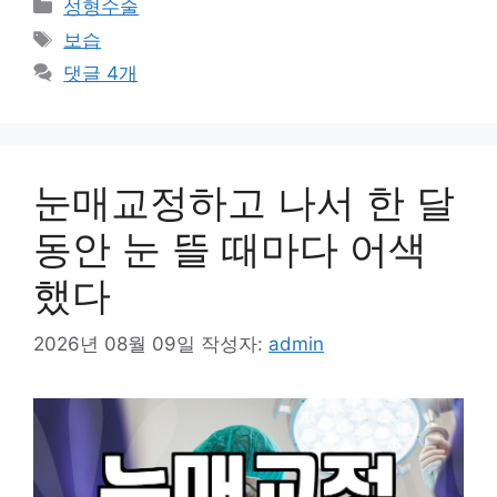
카
성형수술
테
태
보습
고
그
댓글 4개
리
눈매교정하고 나서 한 달
동안 눈 뜰 때마다 어색
했다
2026년 08월 09일
작성자:
admin