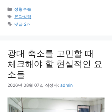
카
성형수술
테
태
윤곽성형
고
그
댓글 2개
리
광대 축소를 고민할 때
체크해야 할 현실적인 요
소들
2026년 08월 07일
작성자:
admin