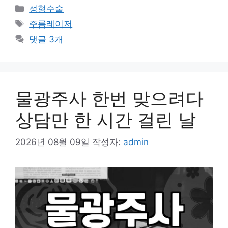
카
성형수술
테
태
주름레이저
고
그
댓글 3개
리
물광주사 한번 맞으려다
상담만 한 시간 걸린 날
2026년 08월 09일
작성자:
admin