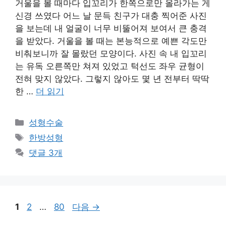
거울을 볼 때마다 입꼬리가 한쪽으로만 올라가는 게
신경 쓰였다 어느 날 문득 친구가 대충 찍어준 사진
을 보는데 내 얼굴이 너무 비뚤어져 보여서 큰 충격
을 받았다. 거울을 볼 때는 본능적으로 예쁜 각도만
비춰보니까 잘 몰랐던 모양이다. 사진 속 내 입꼬리
는 유독 오른쪽만 쳐져 있었고 턱선도 좌우 균형이
전혀 맞지 않았다. 그렇지 않아도 몇 년 전부터 딱딱
한 …
더 읽기
카
성형수술
테
태
한방성형
고
그
댓글 3개
리
페
페
페
1
2
…
80
다음
→
이
이
이