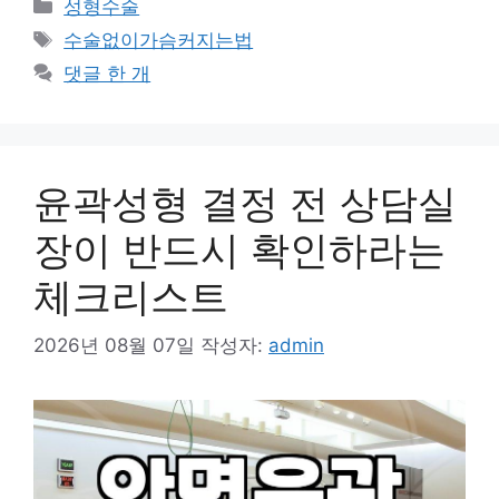
카
성형수술
테
태
수술없이가슴커지는법
고
그
댓글 한 개
리
윤곽성형 결정 전 상담실
장이 반드시 확인하라는
체크리스트
2026년 08월 07일
작성자:
admin