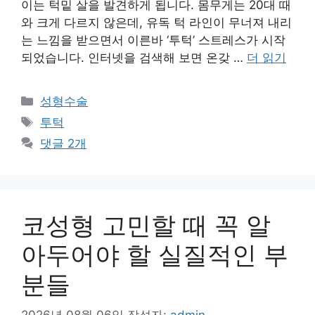
이는 턱밑 살을 발견하게 됩니다. 몸무게는 20대 때
와 크게 다르지 않은데, 유독 턱 라인이 무너져 내리
는 느낌을 받으면서 이른바 ‘투턱’ 스트레스가 시작
되었습니다. 인터넷을 검색해 보면 온갖 …
더 읽기
카
성형수술
테
태
투턱
고
그
댓글 2개
리
코성형 고민할 때 꼭 알
아두어야 할 실질적인 부
분들