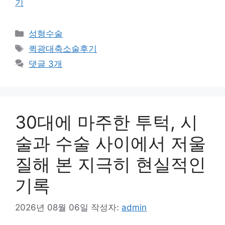
기
카
성형수술
테
태
퀵광대축소술후기
고
그
댓글 3개
리
30대에 마주한 투턱, 시
술과 수술 사이에서 저울
질해 본 지극히 현실적인
기록
2026년 08월 06일
작성자:
admin