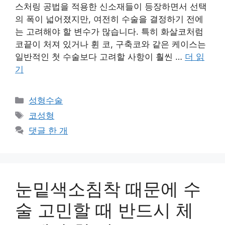
스처링 공법을 적용한 신소재들이 등장하면서 선택
의 폭이 넓어졌지만, 여전히 수술을 결정하기 전에
는 고려해야 할 변수가 많습니다. 특히 화살코처럼
코끝이 처져 있거나 휜 코, 구축코와 같은 케이스는
일반적인 첫 수술보다 고려할 사항이 훨씬 …
더 읽
기
카
성형수술
테
태
코성형
고
그
댓글 한 개
리
눈밑색소침착 때문에 수
술 고민할 때 반드시 체