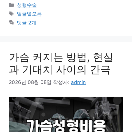
카
성형수술
테
태
얼굴열오름
고
그
댓글 2개
리
가슴 커지는 방법, 현실
과 기대치 사이의 간극
2026년 08월 08일
작성자:
admin