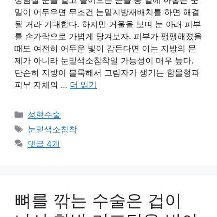
밑이 어두우면 무조건 눈밑지방재배치를 하면 해결
될 거라 기대한다. 하지만 거울을 보며 눈 아래 피부
를 손가락으로 가볍게 당겨보자. 피부가 팽팽해졌을
때도 여전히 어두운 빛이 감돈다면 이는 지방의 문
제가 아니라 눈밑색소침착일 가능성이 매우 높다.
단순히 지방이 불룩해서 그림자가 생기는 함몰형과
피부 자체의 …
더 읽기
카
성형수술
테
태
눈밑색소침착
고
그
댓글 4개
리
뼈를 깎는 수술은 겁이