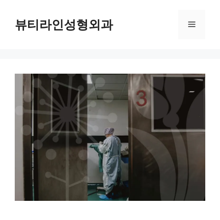
컨
텐
뷰티라인성형외과
메
츠
로
뉴
건
너
뛰
기