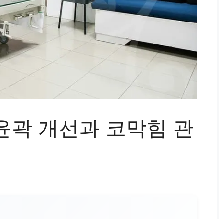
윤곽 개선과 코막힘 관