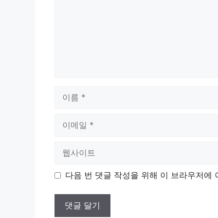
이
름
이
메
일
웹
사
이
다음 번 댓글 작성을 위해 이 브라우저에 
트