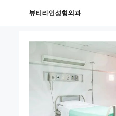
컨
텐
뷰티라인성형외과
츠
로
건
너
뛰
기