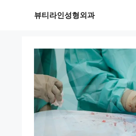
컨
텐
뷰티라인성형외과
츠
로
건
너
뛰
기