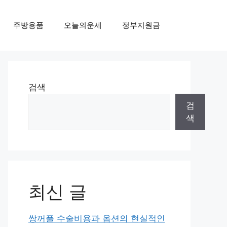
주방용품
오늘의운세
정부지원금
검색
검
색
최신 글
쌍꺼풀 수술비용과 옵션의 현실적인