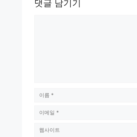
댓글 남기기
댓
글
이
름
이
메
일
웹
사