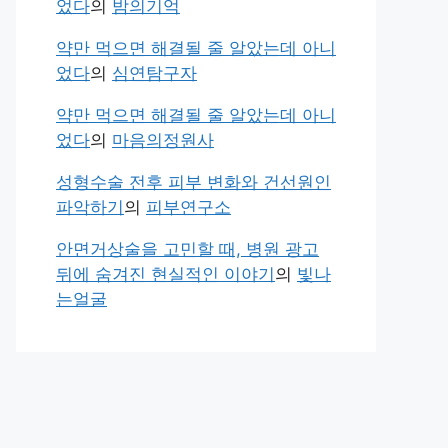
었다
의
밤의기억
약만 먹으면 해결될 줄 알았는데 아니
었다
의
심연탐구자
약만 먹으면 해결될 줄 알았는데 아니
었다
의
마음의정원사
성형수술 전후 피부 변화와 건선원인
파악하기
의
피부연구소
안면거상술을 고민할 때, 병원 광고
뒤에 숨겨진 현실적인 이야기
의
빛나
는얼굴