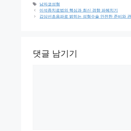
테
태
남자코성형
고
그
이석증치료법의 핵심과 최신 경향 파헤치기
리
갑상선초음파로 밝히는 성형수술 안전한 준비와 
댓글 남기기
댓
글