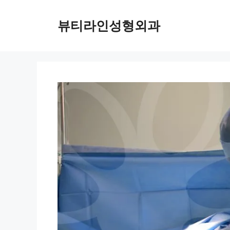
컨
텐
뷰티라인성형외과
츠
로
건
너
뛰
기