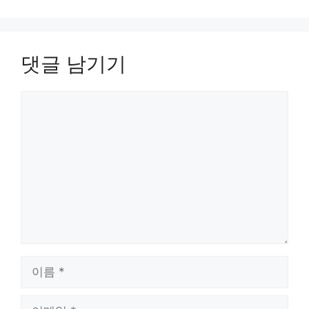
댓글 남기기
댓
글
이
름
이