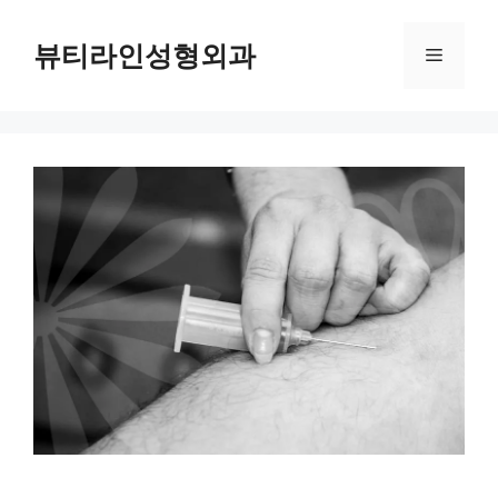
컨
텐
뷰티라인성형외과
메
츠
로
뉴
건
너
뛰
기