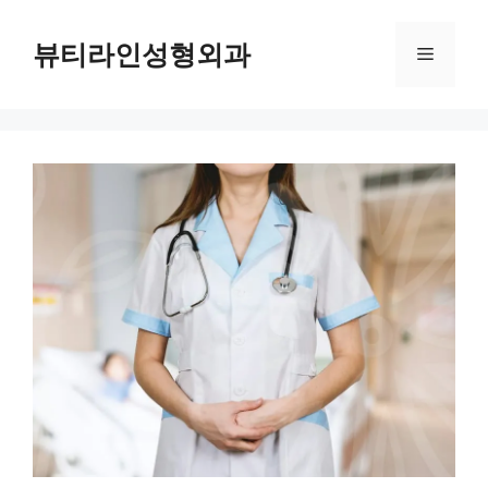
컨
텐
뷰티라인성형외과
메
츠
로
뉴
건
너
뛰
기