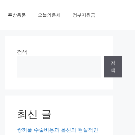
주방용품
오늘의운세
정부지원금
검색
검
색
최신 글
쌍꺼풀 수술비용과 옵션의 현실적인