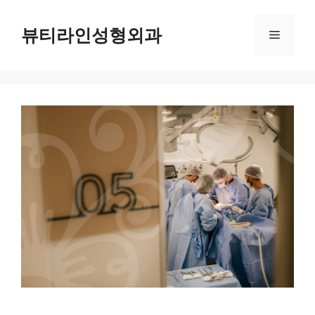
컨
텐
뷰티라인성형외과
메
츠
로
뉴
건
너
뛰
기