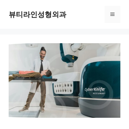
컨
텐
뷰티라인성형외과
메
츠
로
뉴
건
너
뛰
기