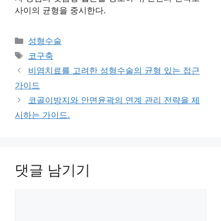
사이의 균형을 중시한다.
카
성형수술
테
태
코구축
고
그
비염치료를 고려한 성형수술의 균형 있는 접근
리
가이드
코골이방지와 안면윤곽의 연계 관리 전략을 제
시하는 가이드.
댓글 남기기
댓
글