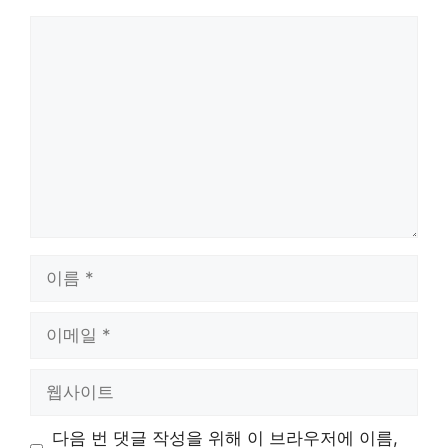
댓
글
이
름
이
메
일
웹
사
이
다음 번 댓글 작성을 위해 이 브라우저에 이름,