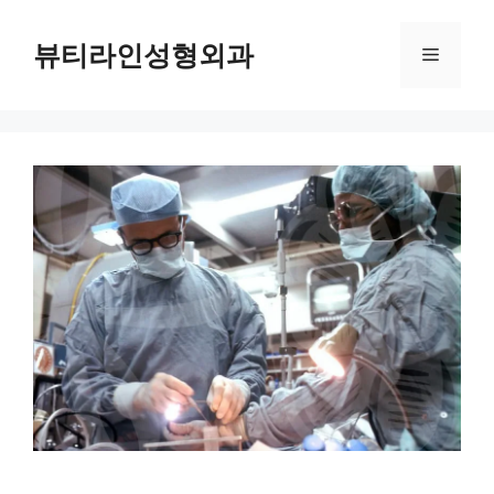
컨
텐
뷰티라인성형외과
메
츠
로
뉴
건
너
뛰
기