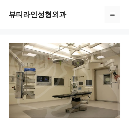
컨
텐
뷰티라인성형외과
메
츠
로
뉴
건
너
뛰
기