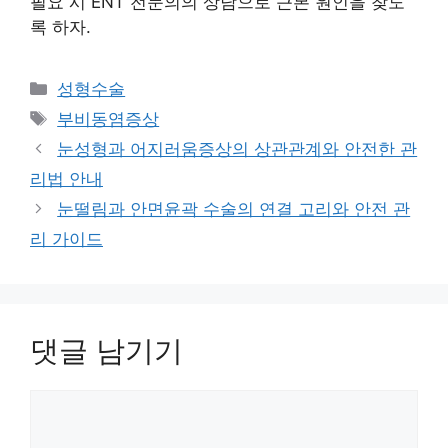
필요 시 ENT 전문의의 상담으로 근본 원인을 찾도
록 하자.
카
성형수술
테
태
부비동염증상
고
그
눈성형과 어지러움증상의 상관관계와 안전한 관
리
리법 안내
눈떨림과 안면윤곽 수술의 연결 고리와 안전 관
리 가이드
댓글 남기기
댓
글