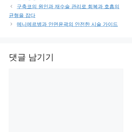
고
그
구축코의 원인과 재수술 관리로 회복과 호흡의
리
균형을 잡다
메니에르병과 안면윤곽의 안전한 시술 가이드
댓글 남기기
댓
글