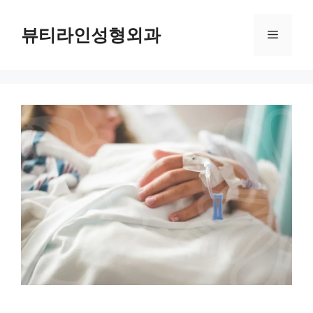
컨
텐
뷰티라인성형외과
메
츠
로
뉴
건
너
뛰
기