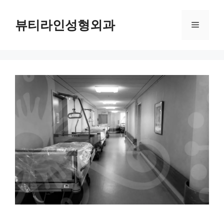
컨
텐
뷰티라인성형외과
메
츠
로
뉴
건
너
뛰
기