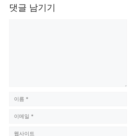
댓글 남기기
댓
글
이
름
이
메
일
웹