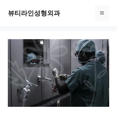
컨
텐
뷰티라인성형외과
메
츠
로
뉴
건
너
뛰
기