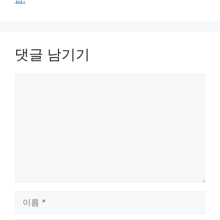
댓글 남기기
댓
글
이
름