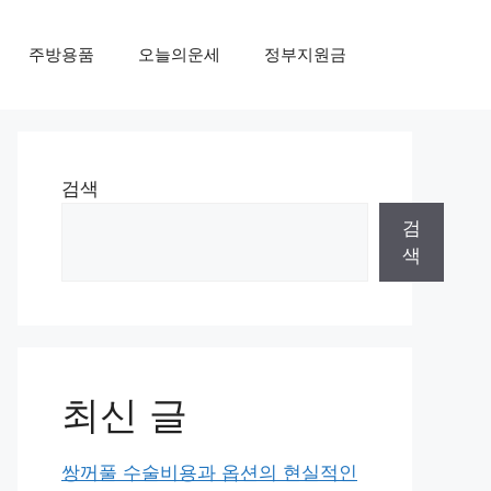
주방용품
오늘의운세
정부지원금
검색
검
색
최신 글
쌍꺼풀 수술비용과 옵션의 현실적인