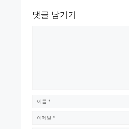
댓글 남기기
댓
글
이
름
이
메
일