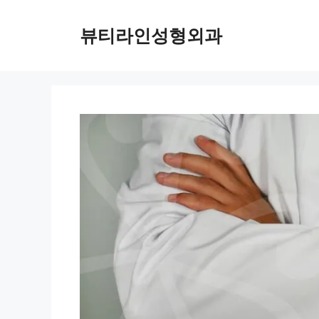
컨
텐
뷰티라인성형외과
츠
로
건
너
뛰
기