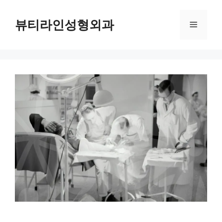
컨
텐
뷰티라인성형외과
메
츠
로
뉴
건
너
뛰
기