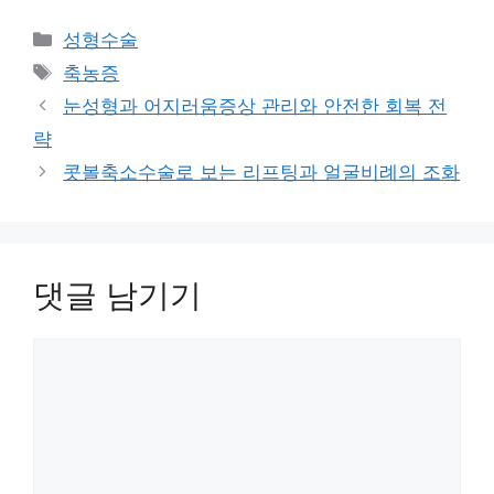
카
성형수술
테
태
축농증
고
그
눈성형과 어지러움증상 관리와 안전한 회복 전
리
략
콧볼축소수술로 보는 리프팅과 얼굴비례의 조화
댓글 남기기
댓
글