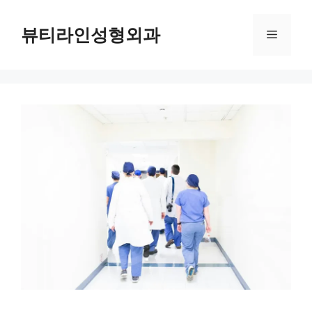
컨
텐
뷰티라인성형외과
메
츠
로
뉴
건
너
뛰
기