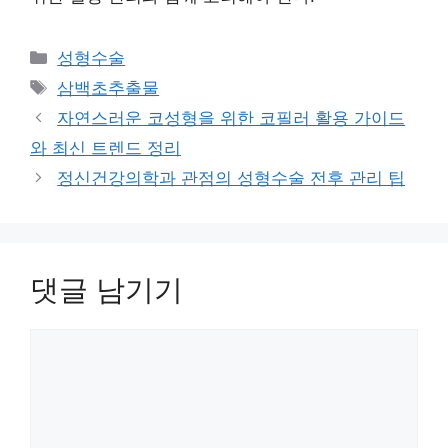
카
성형수술
테
태
삼백초추출물
고
그
자연스러운 코성형을 위한 코필러 활용 가이드
리
와 최신 트렌드 정리
정신건강의학과 관점의 성형수술 전후 관리 팁
댓글 남기기
댓
글