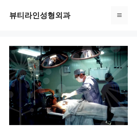
컨
텐
뷰티라인성형외과
메
츠
로
뉴
건
너
뛰
기