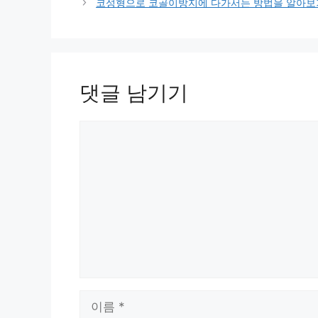
리
코성형으로 코골이방지에 다가서는 방법을 알아보
댓글 남기기
댓
글
이
름