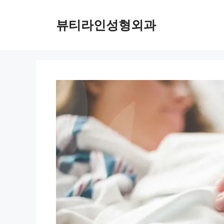
컨
텐
뷰티라인성형외과
츠
로
건
너
뛰
기