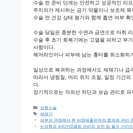
수술 전 준비 단계는 안전하고 성공적인 리프
주치의가 제시하는 금기 약물이나 보조제 목
수술 전 건강 상태 평가와 함께 흡연 여부 확
수술 당일은 충분한 수면과 금연으로 마취 리
수술 후 초기 회복기에는 고열을 피하고 부기
사항이다.
헤어라인이나 피부에 남는 흉터를 최소화하기 
일상으로 복귀하는 과정에서도 재채기나 급격한
따라서 냉찜질, 머리 위치 조절, 일정 기간의
다.
장기적으로는 자외선 차단과 보습 관리로 피
카
성형수술
테
태
재채기
고
그
피부과 관점에서 본 비염에좋은차의 효과와 관리 전
리
눈성형과 비타민D결핍 관리의 모든 팁 필수 가이