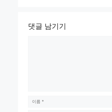
댓글 남기기
댓
글
이
름