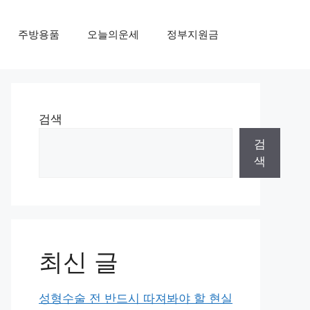
주방용품
오늘의운세
정부지원금
검색
검
색
최신 글
성형수술 전 반드시 따져봐야 할 현실