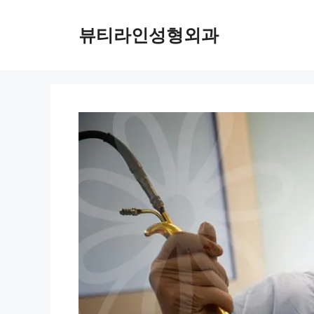
컨
텐
뷰티라인성형외과
츠
로
건
너
뛰
기