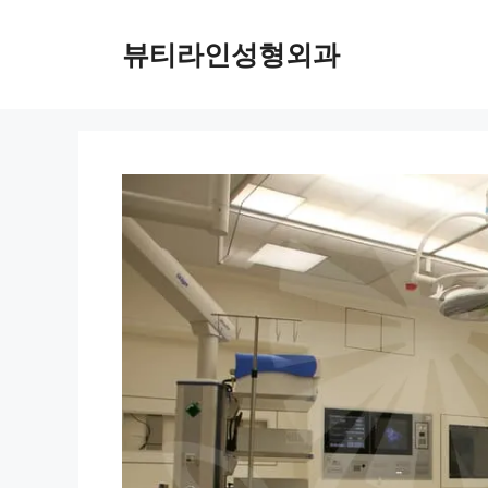
컨
텐
뷰티라인성형외과
츠
로
건
너
뛰
기