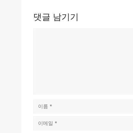
댓글 남기기
댓
글
이
름
이
메