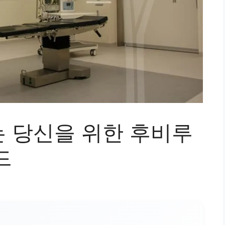
 당신을 위한 후비루
드