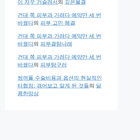
이 자꾸 거슬려서
의
깊은물결
건대 쪽 피부과 가려다 예약만 세 번
바꿨다
의
피부 고민 해결
건대 쪽 피부과 가려다 예약만 세 번
바꿨다
의
피부결탐나래
건대 쪽 피부과 가려다 예약만 세 번
바꿨다
의
피부탐구러
쌍꺼풀 수술비용과 옵션의 현실적인
타협점: 겪어보고 알게 된 것들
의
달
콤한망상