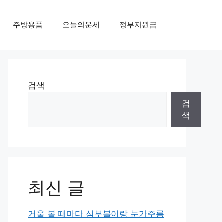
주방용품
오늘의운세
정부지원금
검색
검
색
최신 글
거울 볼 때마다 심부볼이랑 눈가주름