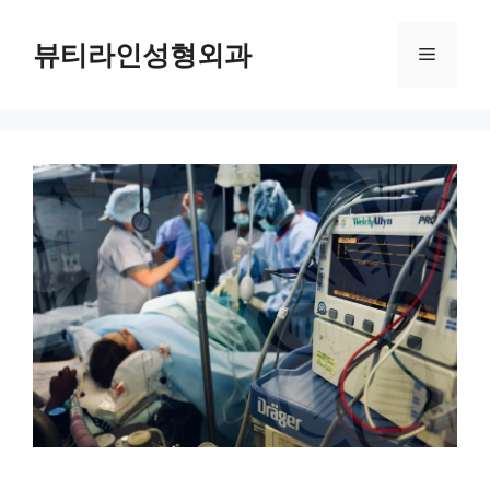
컨
텐
뷰티라인성형외과
메
츠
로
뉴
건
너
뛰
기