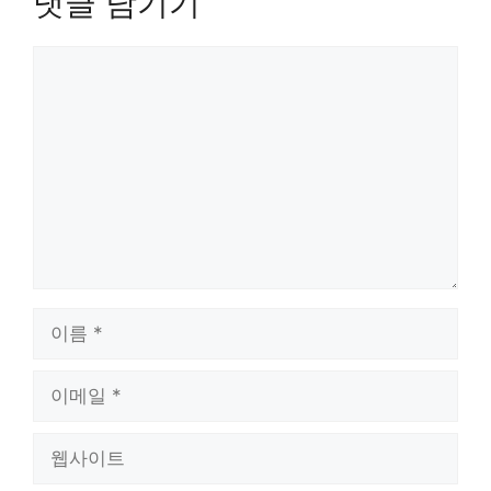
댓글 남기기
댓
글
이
름
이
메
일
웹
사