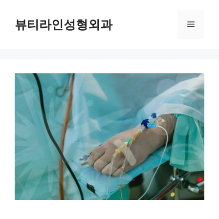
컨
텐
뷰티라인성형외과
메
츠
로
뉴
건
너
뛰
기