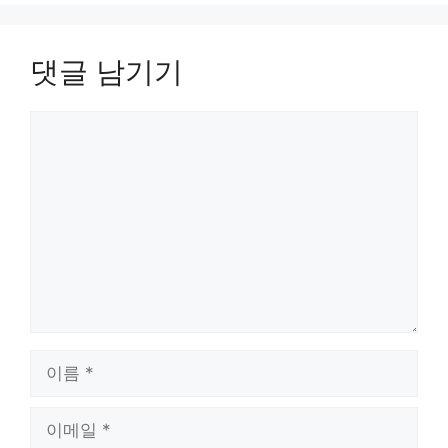
댓글 남기기
댓
글
이
름
이
메