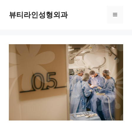
컨
텐
뷰티라인성형외과
메
츠
로
뉴
건
너
뛰
기