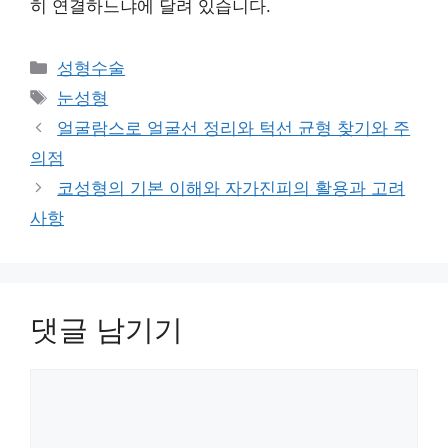
히 연결하느냐에 달려 있습니다.
카
성형수술
테
태
눈성형
고
그
얼굴람스로 얼굴선 정리와 턱선 균형 찾기와 주
리
의점
코성형의 기본 이해와 자가진피의 활용과 고려
사항
댓글 남기기
댓
글