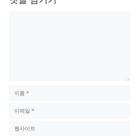
댓
글
이
름
이
메
일
웹
사