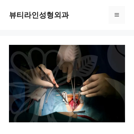
컨
텐
뷰티라인성형외과
메
츠
로
뉴
건
너
뛰
기