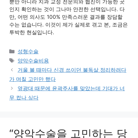
뿐만 아니라 치과 교정 전문의와 협진이 가능한 곳
인지 확인하는 것이 그나마 안전한 선택입니다. 다
만, 어떤 의사도 100% 만족스러운 결과를 장담할
수는 없습니다. 이것이 제가 실제로 겪고 본, 조금은
투박한 현실입니다.
카
성형수술
테
태
양악수술비용
고
그
거울 볼 때마다 신경 쓰이던 불독살 정리하려다
리
가 며칠 고민만 했다
옆광대 때문에 윤곽주사를 맞았는데 기대가 너
무 컸나 싶다
“양악수술을 고민하는 당