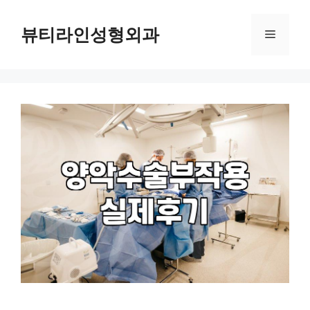
컨
텐
뷰티라인성형외과
메
츠
로
뉴
건
너
뛰
기