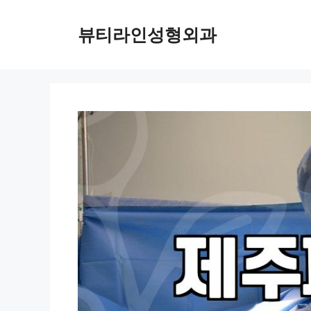
컨
텐
뷰티라인성형외과
츠
로
건
너
뛰
기