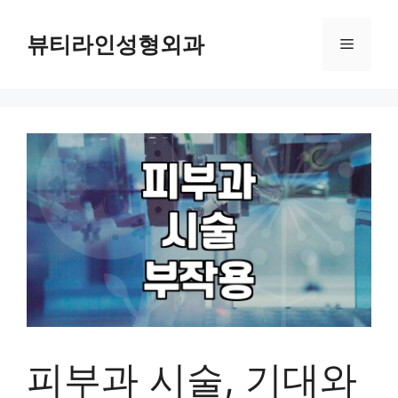
컨
텐
뷰티라인성형외과
메
츠
로
뉴
건
너
뛰
기
피부과 시술, 기대와