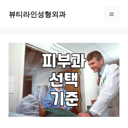
컨
텐
뷰티라인성형외과
메
츠
로
뉴
건
너
뛰
기