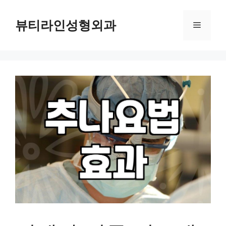
컨
텐
뷰티라인성형외과
메
츠
로
뉴
건
너
뛰
기