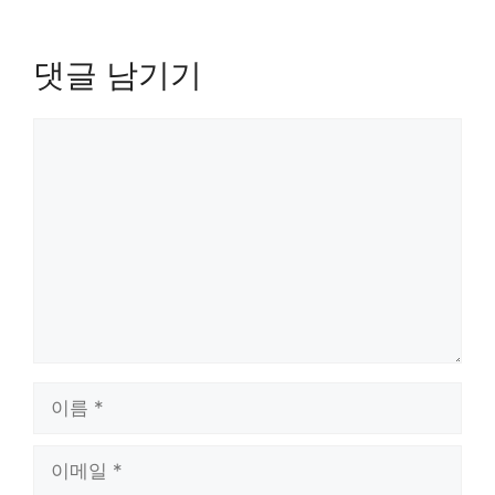
댓글 남기기
댓
글
이
름
이
메