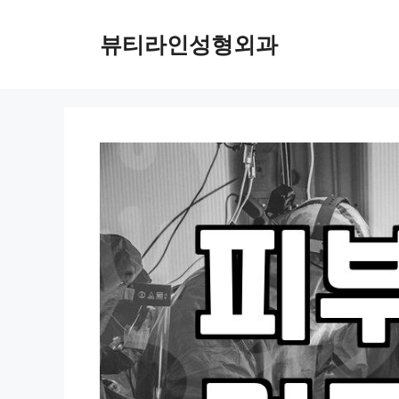
컨
텐
뷰티라인성형외과
츠
로
건
너
뛰
기