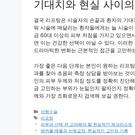
기대치와 현실 사이의
결국 리프팅은 시술자의 손끝과 환자의 기대치
워 시술에 매달리는 환자들에게는 늘 시술이 
금 60대 이상의 피부 처짐을 가지고 있으면
면 이는 건강한 선택이 아닐 수 있다. 이러
드라마틱한 변화는 근본적인 접근을 고민하는
가장 좋은 다음 단계는 본인이 원하는 리프팅
과를 찾아 초음파 측정 상담을 받아보는 것이
인의 피부 두께와 처짐 정도를 정확히 진단해
금 고민하는 부위가 눈밑인지 팔자인지 정확히
께와 가장 조화로운지 검색해 보길 권한다.
카
성형수술
테
태
리프팅
고
그
피부과 선택 전 고려해야 할 현실적인 체크리스트
리
쌍꺼풀 매몰과 눈매교정, 현실적인 고민의 기록