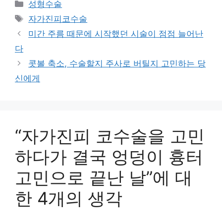
카
성형수술
테
태
자가진피코수술
고
그
미간 주름 때문에 시작했던 시술이 점점 늘어난
리
다
콧볼 축소, 수술할지 주사로 버틸지 고민하는 당
신에게
“자가진피 코수술을 고민
하다가 결국 엉덩이 흉터
고민으로 끝난 날”에 대
한 4개의 생각