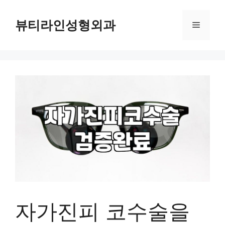
컨
텐
뷰티라인성형외과
메
츠
로
뉴
건
너
뛰
기
자가진피 코수술을