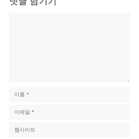
댓글 남기기
댓
글
이
름
이
메
일
웹
사