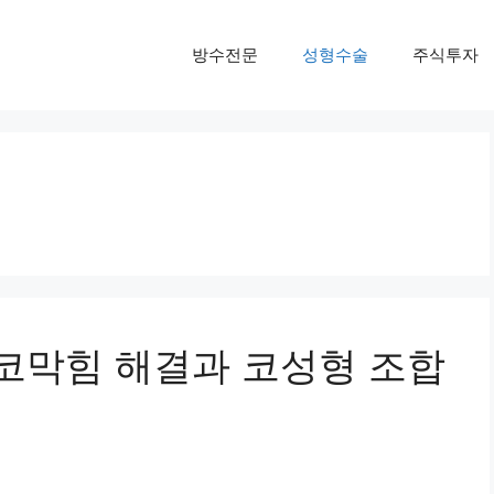
방수전문
성형수술
주식투자
코막힘 해결과 코성형 조합