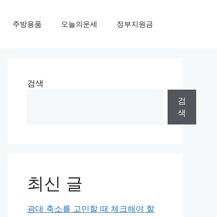
주방용품
오늘의운세
정부지원금
검색
검
색
최신 글
광대 축소를 고민할 때 체크해야 할