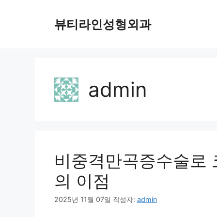
컨
텐
뷰티라인성형외과
츠
로
건
너
뛰
admin
기
비중격만곡증수술로 
의 이점
2025년 11월 07일
작성자:
admin