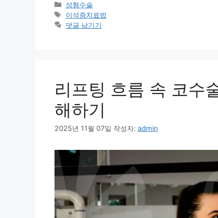
카
성형수술
테
태
이석증치료법
고
그
댓글 남기기
리
리프팅 흐름 속 코수
해하기
2025년 11월 07일
작성자:
admin