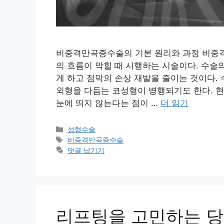
비중격만곡증수술의 기본 원리와 과정 비중격
의 흐름이 막힐 때 시행하는 시술이다. 수술
게 하고 점막의 손상 재발을 줄이는 것이다.
외형을 다듬는 코성형이 병행되기도 한다. 
눈에 띄지 않는다는 점이 …
더 읽기
카
성형수술
테
태
비중격만곡증수술
고
그
댓글 남기기
리
리프팅을 고민하는 당