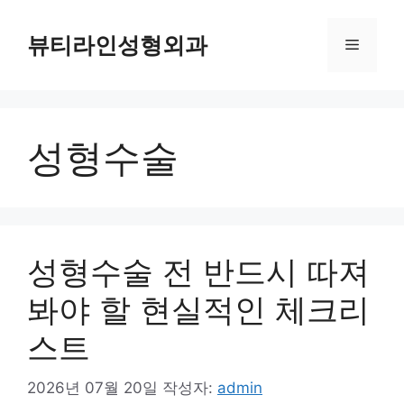
컨
텐
뷰티라인성형외과
메
츠
로
뉴
건
너
성형수술
뛰
기
성형수술 전 반드시 따져
봐야 할 현실적인 체크리
스트
2026년 07월 20일
작성자:
admin