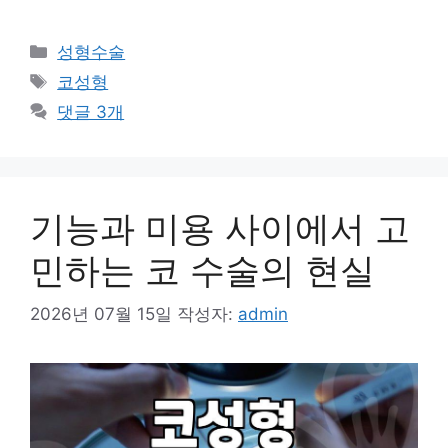
카
성형수술
테
태
코성형
고
그
댓글 3개
리
기능과 미용 사이에서 고
민하는 코 수술의 현실
2026년 07월 15일
작성자:
admin