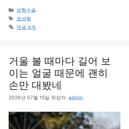
카
성형수술
테
태
코성형
고
그
댓글 4개
리
거울 볼 때마다 길어 보
이는 얼굴 때문에 괜히
손만 대봤네
2026년 07월 15일
작성자:
admin