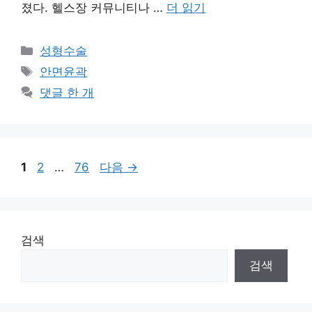
졌다. 헬스장 커뮤니티나 …
더 읽기
카
성형수술
테
태
안면윤곽
고
그
댓글 한 개
리
페
페
페
1
2
…
76
다음
→
이
이
이
지
지
지
검색
검색