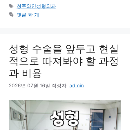
테
태
청주와인성형외과
고
그
댓글 한 개
리
성형 수술을 앞두고 현실
적으로 따져봐야 할 과정
과 비용
2026년 07월 16일
작성자:
admin