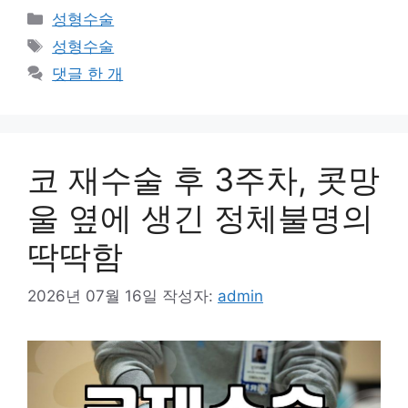
카
성형수술
테
태
성형수술
고
그
댓글 한 개
리
코 재수술 후 3주차, 콧망
울 옆에 생긴 정체불명의
딱딱함
2026년 07월 16일
작성자:
admin