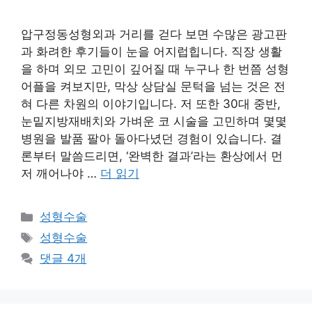
압구정동성형외과 거리를 걷다 보면 수많은 광고판
과 화려한 후기들이 눈을 어지럽힙니다. 직장 생활
을 하며 외모 고민이 깊어질 때 누구나 한 번쯤 성형
어플을 켜보지만, 막상 상담실 문턱을 넘는 것은 전
혀 다른 차원의 이야기입니다. 저 또한 30대 중반,
눈밑지방재배치와 가벼운 코 시술을 고민하며 몇몇
병원을 발품 팔아 돌아다녔던 경험이 있습니다. 결
론부터 말씀드리면, ‘완벽한 결과’라는 환상에서 먼
저 깨어나야 …
더 읽기
카
성형수술
테
태
성형수술
고
그
댓글 4개
리