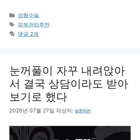
카
성형수술
테
태
피부관리추천
고
그
댓글 2개
리
눈꺼풀이 자꾸 내려앉아
서 결국 상담이라도 받아
보기로 했다
2026년 07월 27일
작성자:
admin