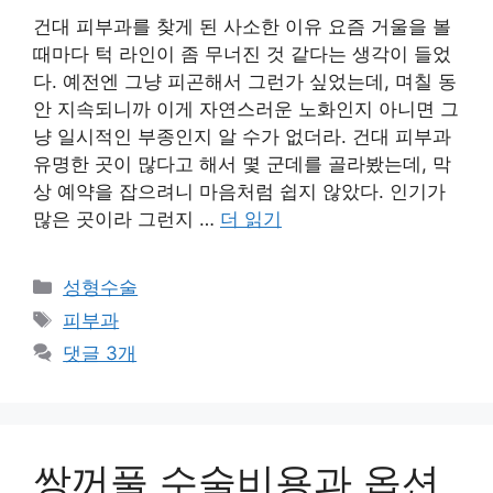
건대 피부과를 찾게 된 사소한 이유 요즘 거울을 볼
때마다 턱 라인이 좀 무너진 것 같다는 생각이 들었
다. 예전엔 그냥 피곤해서 그런가 싶었는데, 며칠 동
안 지속되니까 이게 자연스러운 노화인지 아니면 그
냥 일시적인 부종인지 알 수가 없더라. 건대 피부과
유명한 곳이 많다고 해서 몇 군데를 골라봤는데, 막
상 예약을 잡으려니 마음처럼 쉽지 않았다. 인기가
많은 곳이라 그런지 …
더 읽기
카
성형수술
테
태
피부과
고
그
댓글 3개
리
쌍꺼풀 수술비용과 옵션