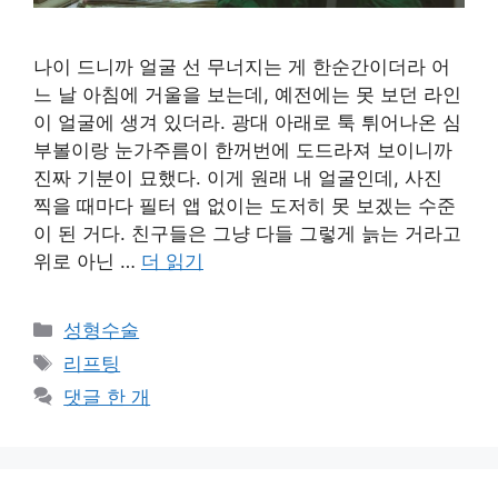
나이 드니까 얼굴 선 무너지는 게 한순간이더라 어
느 날 아침에 거울을 보는데, 예전에는 못 보던 라인
이 얼굴에 생겨 있더라. 광대 아래로 툭 튀어나온 심
부볼이랑 눈가주름이 한꺼번에 도드라져 보이니까
진짜 기분이 묘했다. 이게 원래 내 얼굴인데, 사진
찍을 때마다 필터 앱 없이는 도저히 못 보겠는 수준
이 된 거다. 친구들은 그냥 다들 그렇게 늙는 거라고
위로 아닌 …
더 읽기
카
성형수술
테
태
리프팅
고
그
댓글 한 개
리