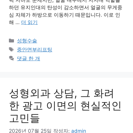
하던 유지인대의 탄성이 감소하면서 얼굴의 무게중
심 자체가 하방으로 이동하기 때문입니다. 이로 인
해 …
더 읽기
카
성형수술
테
태
중안면부리프팅
고
그
댓글 한 개
리
성형외과 상담, 그 화려
한 광고 이면의 현실적인
고민들
2026년 07월 25일
작성자:
admin