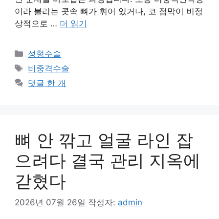
이라 불리는 콧속 뼈가 휘어 있거나, 코 점막이 비정
상적으로 …
더 읽기
카
성형수술
테
태
비중격수술
고
그
댓글 한 개
리
뼈 안 깎고 얼굴 라인 잡
으려다 결국 관리 지옥에
갇혔다
2026년 07월 26일
작성자:
admin