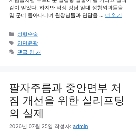
같이 믿었다. 하지만 막상 강남 일대 성형외과들을
몇 군데 돌아다니며 원장님들과 면담을 …
더 읽기
카
성형수술
테
태
안면윤곽
고
그
댓글 한 개
리
팔자주름과 중안면부 처
짐 개선을 위한 실리프팅
의 실제
2026년 07월 25일
작성자:
admin