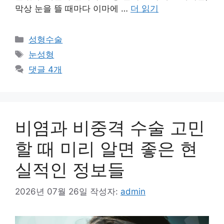
막상 눈을 뜰 때마다 이마에 …
더 읽기
카
성형수술
테
태
눈성형
고
그
댓글 4개
리
비염과 비중격 수술 고민
할 때 미리 알면 좋은 현
실적인 정보들
2026년 07월 26일
작성자:
admin