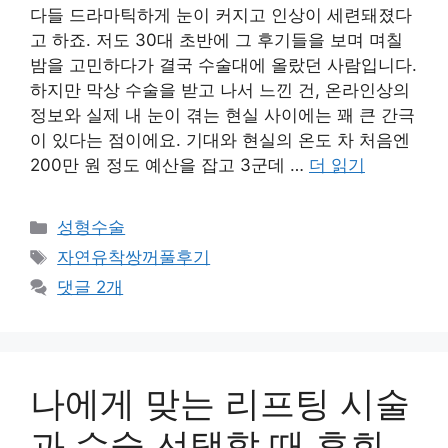
다들 드라마틱하게 눈이 커지고 인상이 세련돼졌다
고 하죠. 저도 30대 초반에 그 후기들을 보며 며칠
밤을 고민하다가 결국 수술대에 올랐던 사람입니다.
하지만 막상 수술을 받고 나서 느낀 건, 온라인상의
정보와 실제 내 눈이 겪는 현실 사이에는 꽤 큰 간극
이 있다는 점이에요. 기대와 현실의 온도 차 처음엔
200만 원 정도 예산을 잡고 3군데 …
더 읽기
카
성형수술
테
태
자연유착쌍꺼풀후기
고
그
댓글 2개
리
나에게 맞는 리프팅 시술
과 수술 선택할 때 후회