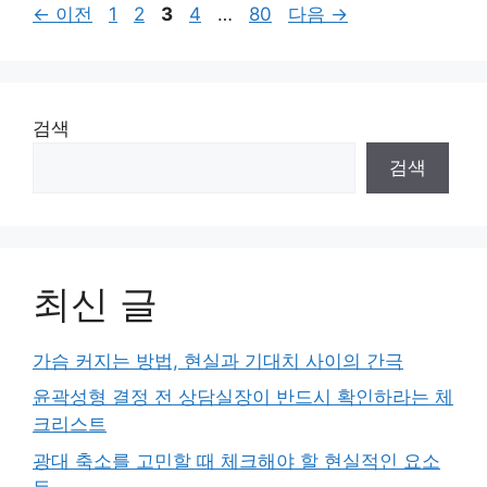
페
페
페
페
페
←
이전
1
2
3
4
…
80
다음
→
이
이
이
이
이
지
지
지
지
지
검색
검색
최신 글
가슴 커지는 방법, 현실과 기대치 사이의 간극
윤곽성형 결정 전 상담실장이 반드시 확인하라는 체
크리스트
광대 축소를 고민할 때 체크해야 할 현실적인 요소