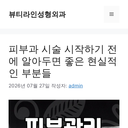
컨
텐
뷰티라인성형외과
메
츠
로
뉴
건
너
피부과 시술 시작하기 전
뛰
기
에 알아두면 좋은 현실적
인 부분들
2026년 07월 27일
작성자:
admin