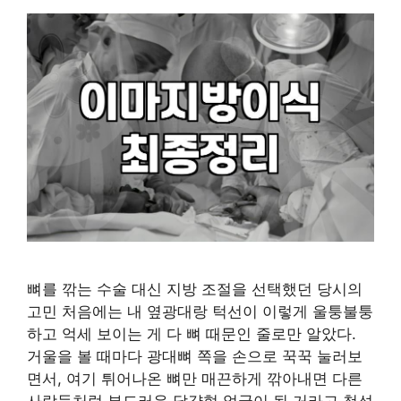
뼈를 깎는 수술 대신 지방 조절을 선택했던 당시의
고민 처음에는 내 옆광대랑 턱선이 이렇게 울퉁불퉁
하고 억세 보이는 게 다 뼈 때문인 줄로만 알았다.
거울을 볼 때마다 광대뼈 쪽을 손으로 꾹꾹 눌러보
면서, 여기 튀어나온 뼈만 매끈하게 깎아내면 다른
사람들처럼 부드러운 달걀형 얼굴이 될 거라고 철석