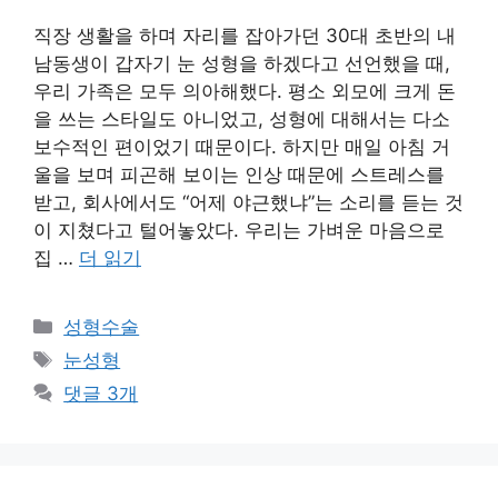
직장 생활을 하며 자리를 잡아가던 30대 초반의 내
남동생이 갑자기 눈 성형을 하겠다고 선언했을 때,
우리 가족은 모두 의아해했다. 평소 외모에 크게 돈
을 쓰는 스타일도 아니었고, 성형에 대해서는 다소
보수적인 편이었기 때문이다. 하지만 매일 아침 거
울을 보며 피곤해 보이는 인상 때문에 스트레스를
받고, 회사에서도 “어제 야근했냐”는 소리를 듣는 것
이 지쳤다고 털어놓았다. 우리는 가벼운 마음으로
집 …
더 읽기
카
성형수술
테
태
눈성형
고
그
댓글 3개
리