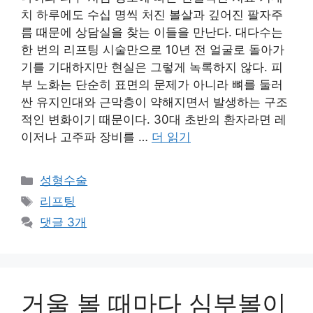
치 하루에도 수십 명씩 처진 볼살과 깊어진 팔자주
름 때문에 상담실을 찾는 이들을 만난다. 대다수는
한 번의 리프팅 시술만으로 10년 전 얼굴로 돌아가
기를 기대하지만 현실은 그렇게 녹록하지 않다. 피
부 노화는 단순히 표면의 문제가 아니라 뼈를 둘러
싼 유지인대와 근막층이 약해지면서 발생하는 구조
적인 변화이기 때문이다. 30대 초반의 환자라면 레
이저나 고주파 장비를 …
더 읽기
카
성형수술
테
태
리프팅
고
그
댓글 3개
리
거울 볼 때마다 심부볼이