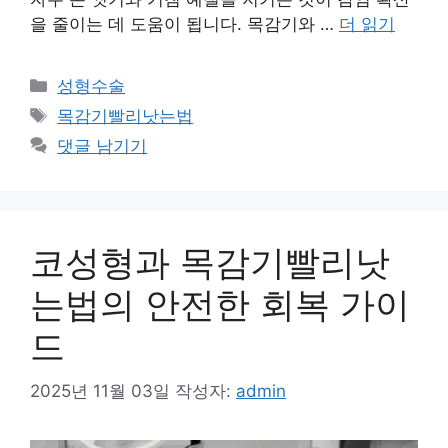
을 줄이는 데 도움이 됩니다. 목감기와 …
더 읽기
카
성형수술
테
태
목감기빨리낫는법
고
그
댓글 남기기
리
코성형과 목감기빨리낫
는법의 안전한 회복 가이
드
2025년 11월 03일
작성자:
admin