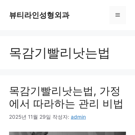
컨
텐
뷰티라인성형외과
메
츠
로
뉴
건
너
목감기빨리낫는법
뛰
기
목감기빨리낫는법, 가정
에서 따라하는 관리 비법
2025년 11월 29일
작성자:
admin