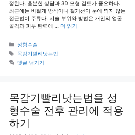
정한다. 충분한 상담과 3D 모형 검토가 중요하다.
최근에는 비절개 방식이나 절개선이 눈에 띄지 않는
접근법이 주류다. 시술 부위와 방법은 개인의 얼굴
골격과 피부 탄력에 …
더 읽기
카
성형수술
테
태
목감기빨리낫는법
고
그
댓글 남기기
리
목감기빨리낫는법을 성
형수술 전후 관리에 적용
하기