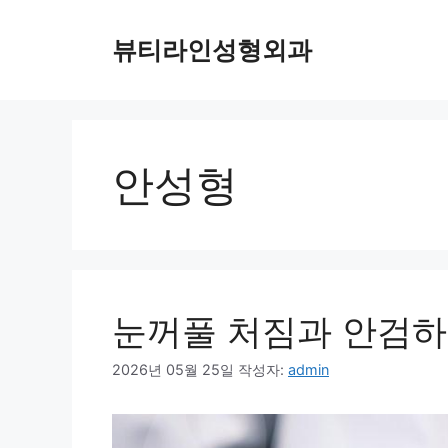
컨
텐
뷰티라인성형외과
츠
로
건
너
뛰
안성형
기
눈꺼풀 처짐과 안검하
2026년 05월 25일
작성자:
admin