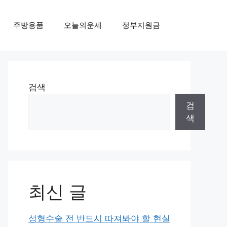
주방용품
오늘의운세
정부지원금
검색
검
색
최신 글
성형수술 전 반드시 따져봐야 할 현실