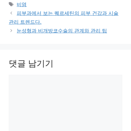
테
태
비염
고
그
피부과에서 보는 퀘르세틴의 피부 건강과 시술
리
관리 트렌드다.
눈성형과 비개방코수술의 관계와 관리 팁
댓글 남기기
댓
글