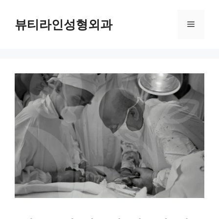
컨
텐
뷰티라인성형외과
메
츠
로
뉴
건
너
뛰
기