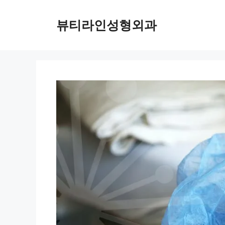
컨
텐
뷰티라인성형외과
츠
로
건
너
뛰
기