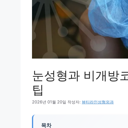
눈성형과 비개방코
팁
2026년 01월 20일
작성자:
뷰티라인성형외과
목차