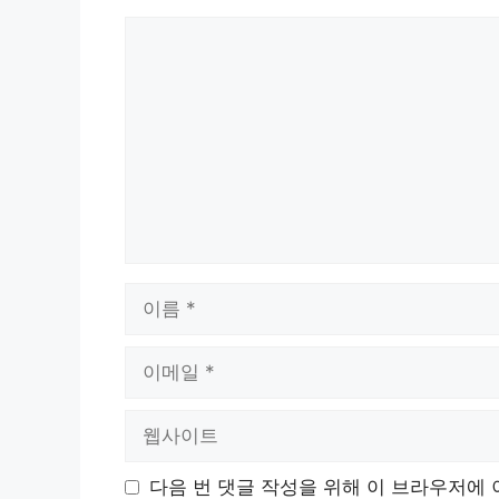
댓
글
이
름
이
메
일
웹
사
이
다음 번 댓글 작성을 위해 이 브라우저에 