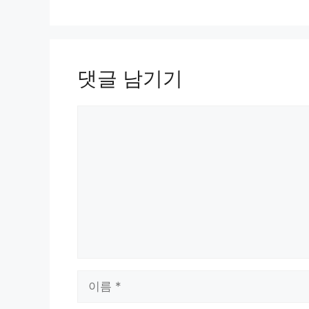
댓글 남기기
댓
글
이
름