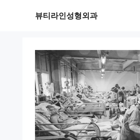
컨
텐
뷰티라인성형외과
츠
로
건
너
뛰
기