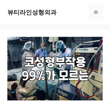
컨
텐
뷰티라인성형외과
메
츠
로
뉴
건
너
뛰
기