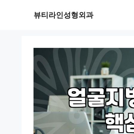
컨
텐
뷰티라인성형외과
츠
로
건
너
뛰
기