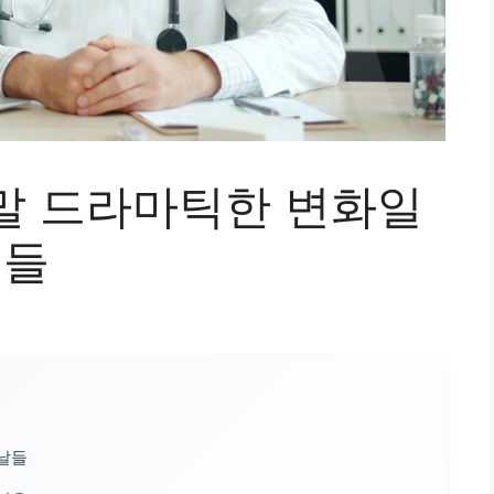
말 드라마틱한 변화일
민들
 날들