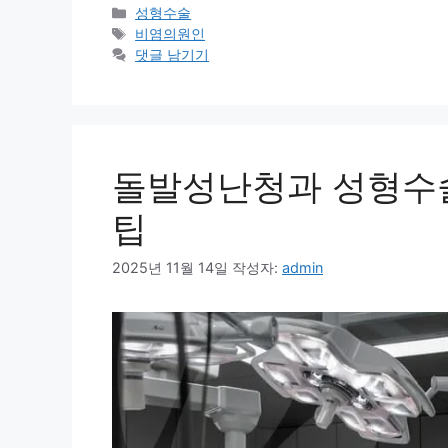
카
성형수술
테
태
비염의원인
고
그
댓글 남기기
리
돌발성난청과 성형수
팁
2025년 11월 14일
작성자:
admin