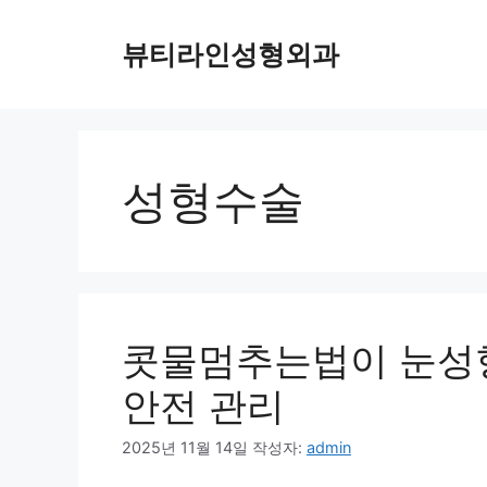
컨
텐
뷰티라인성형외과
츠
로
건
너
뛰
성형수술
기
콧물멈추는법이 눈성
안전 관리
2025년 11월 14일
작성자:
admin