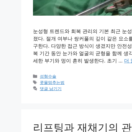
눈성형 트렌드와 회복 관리의 기본 최근 눈
졌다. 절개 여부나 쌍커풀의 깊이 같은 요소
구한다. 다양한 접근 방식이 생겼지만 안전성
복 기간 동안 눈가와 얼굴의 균형을 함께 생
세한 부기와 멍이 흔히 발생한다. 초기 …
더
카
성형수술
테
태
콧물멈추는법
고
그
댓글 남기기
리
리프팅과 재채기의 관