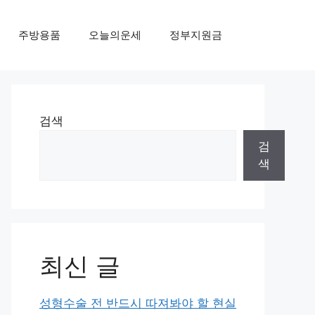
주방용품
오늘의운세
정부지원금
검색
검
색
최신 글
성형수술 전 반드시 따져봐야 할 현실