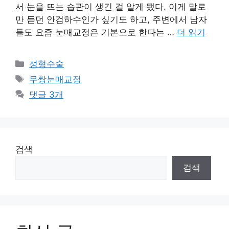
서 눈을 뜨는 습관이 생긴 걸 알게 됐다. 이게 말로
만 듣던 안검하수인가 싶기도 하고, 주변에서 남자
들도 요즘 눈매교정은 기본으로 한다는 …
더 읽기
카
성형수술
테
태
무쌍눈매교정
고
그
댓글 3개
리
검색
검색