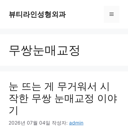
컨
텐
뷰티라인성형외과
메
츠
로
뉴
건
너
무쌍눈매교정
뛰
기
눈 뜨는 게 무거워서 시
작한 무쌍 눈매교정 이야
기
2026년 07월 04일
작성자:
admin