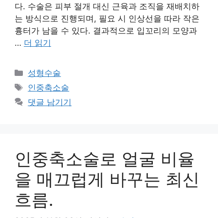
다. 수술은 피부 절개 대신 근육과 조직을 재배치하
는 방식으로 진행되며, 필요 시 인상선을 따라 작은
흉터가 남을 수 있다. 결과적으로 입꼬리의 모양과
…
더 읽기
카
성형수술
테
태
인중축소술
고
그
댓글 남기기
리
인중축소술로 얼굴 비율
을 매끄럽게 바꾸는 최신
흐름.