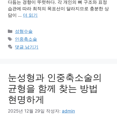
다듬는 경향이 뚜렷하다. 각 개인의 뼈 구조와 표정
습관에 따라 최적의 목표선이 달라지므로 충분한 상
담이 …
더 읽기
카
성형수술
테
태
인중축소술
고
그
댓글 남기기
리
눈성형과 인중축소술의
균형을 함께 찾는 방법
현명하게
2025년 12월 29일
작성자:
admin