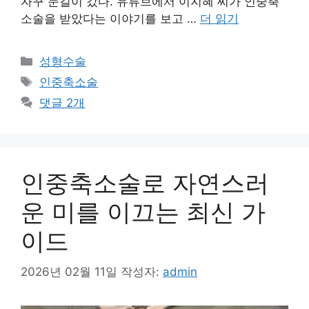
자꾸 눈길이 갔다. 유튜브에서 이지혜 씨가 인중축
소술을 받았다는 이야기를 보고 …
더 읽기
카
성형수술
테
태
인중축소술
고
그
댓글 2개
리
인중축소술로 자연스러
운 미를 이끄는 최신 가
이드
2026년 02월 11일
작성자:
admin