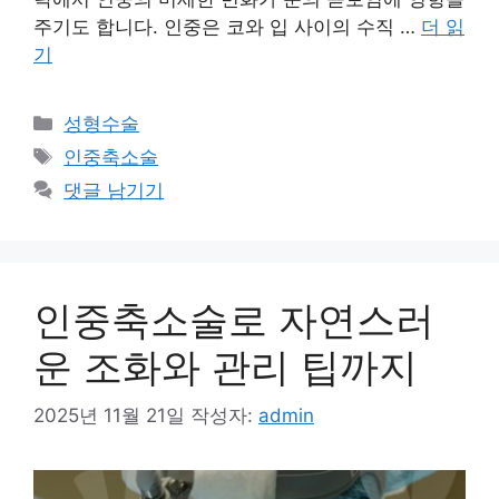
주기도 합니다. 인중은 코와 입 사이의 수직 …
더 읽
기
카
성형수술
테
태
인중축소술
고
그
댓글 남기기
리
인중축소술로 자연스러
운 조화와 관리 팁까지
2025년 11월 21일
작성자:
admin