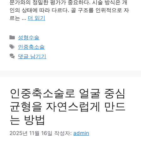
문가와의 정밀한 평가가 중요하다. 시술 방식은 개
인의 상태에 따라 다르다. 골 구조를 인위적으로 자
르는 …
더 읽기
카
성형수술
테
태
인중축소술
고
그
댓글 남기기
리
인중축소술로 얼굴 중심
균형을 자연스럽게 만드
는 방법
2025년 11월 16일
작성자:
admin