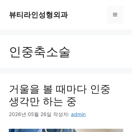
컨
텐
뷰티라인성형외과
메
츠
로
뉴
건
너
인중축소술
뛰
기
거울을 볼 때마다 인중
생각만 하는 중
2026년 05월 26일
작성자:
admin