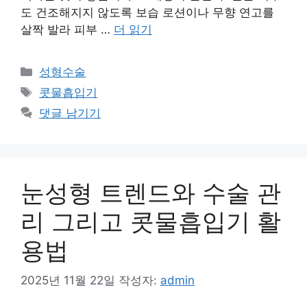
도 건조해지지 않도록 보습 로션이나 무향 연고를
살짝 발라 피부 …
더 읽기
카
성형수술
테
태
콧물흡입기
고
그
댓글 남기기
리
눈성형 트렌드와 수술 관
리 그리고 콧물흡입기 활
용법
2025년 11월 22일
작성자:
admin