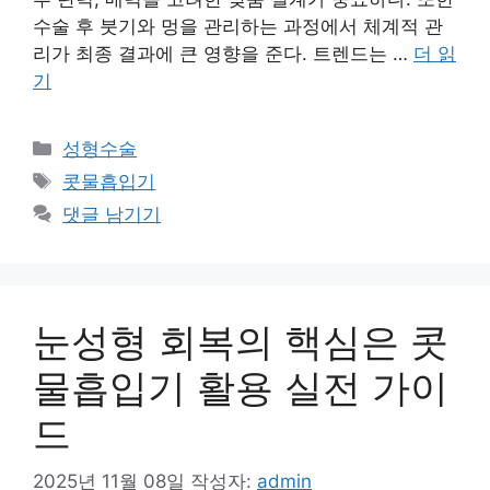
수술 후 붓기와 멍을 관리하는 과정에서 체계적 관
리가 최종 결과에 큰 영향을 준다. 트렌드는 …
더 읽
기
카
성형수술
테
태
콧물흡입기
고
그
댓글 남기기
리
눈성형 회복의 핵심은 콧
물흡입기 활용 실전 가이
드
2025년 11월 08일
작성자:
admin