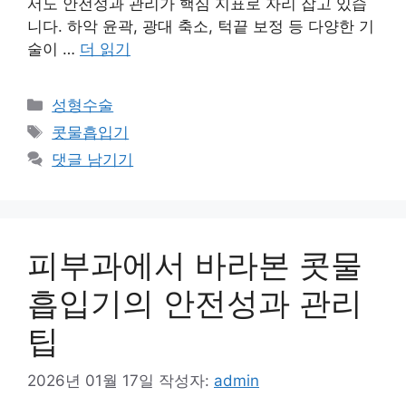
서도 안전성과 관리가 핵심 지표로 자리 잡고 있습
니다. 하악 윤곽, 광대 축소, 턱끝 보정 등 다양한 기
술이 …
더 읽기
카
성형수술
테
태
콧물흡입기
고
그
댓글 남기기
리
피부과에서 바라본 콧물
흡입기의 안전성과 관리
팁
2026년 01월 17일
작성자:
admin