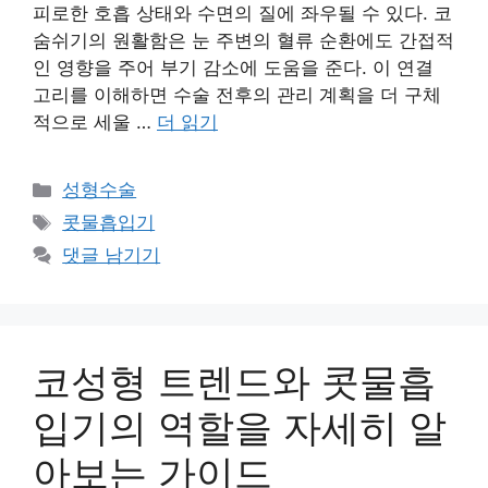
피로한 호흡 상태와 수면의 질에 좌우될 수 있다. 코
숨쉬기의 원활함은 눈 주변의 혈류 순환에도 간접적
인 영향을 주어 부기 감소에 도움을 준다. 이 연결
고리를 이해하면 수술 전후의 관리 계획을 더 구체
적으로 세울 …
더 읽기
카
성형수술
테
태
콧물흡입기
고
그
댓글 남기기
리
코성형 트렌드와 콧물흡
입기의 역할을 자세히 알
아보는 가이드