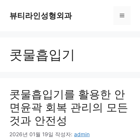
컨
텐
뷰티라인성형외과
메
츠
로
뉴
건
너
콧물흡입기
뛰
기
콧물흡입기를 활용한 안
면윤곽 회복 관리의 모든
것과 안전성
2026년 01월 19일
작성자:
admin