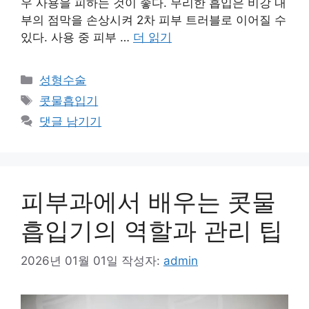
우 사용을 피하는 것이 좋다. 무리한 흡입은 비강 내
부의 점막을 손상시켜 2차 피부 트러블로 이어질 수
있다. 사용 중 피부 …
더 읽기
카
성형수술
테
태
콧물흡입기
고
그
댓글 남기기
리
피부과에서 배우는 콧물
흡입기의 역할과 관리 팁
2026년 01월 01일
작성자:
admin