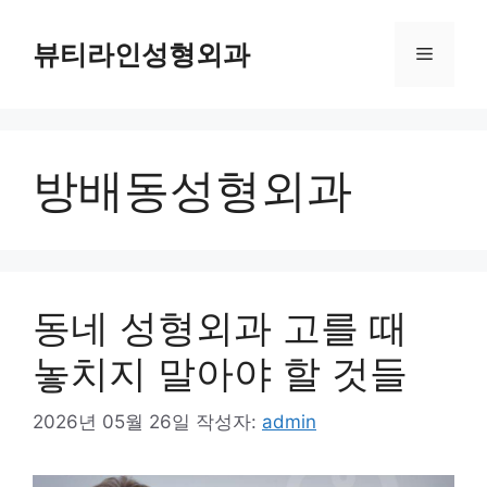
컨
텐
뷰티라인성형외과
메
츠
로
뉴
건
너
방배동성형외과
뛰
기
동네 성형외과 고를 때
놓치지 말아야 할 것들
2026년 05월 26일
작성자:
admin