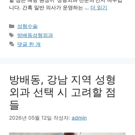
니다. 간혹 일반 의사가 운영하는 …
더 읽기
카
성형수술
테
태
방배동성형외과
고
그
댓글 한 개
리
방배동, 강남 지역 성형
외과 선택 시 고려할 점
들
2026년 05월 12일
작성자:
admin