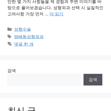
만한 몇 가지 사항들을 제 경험과 주변 이야기를 바
탕으로 풀어보겠습니다. 성형외과 선택 시 실질적인
고려사항 가장 먼저 …
더 읽기
카
성형수술
테
태
방배동성형외과
고
그
댓글 한 개
리
검색
검색
최신 글