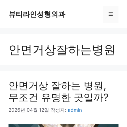
컨
텐
뷰티라인성형외과
메
츠
로
뉴
건
너
안면거상잘하는병원
뛰
기
안면거상 잘하는 병원,
무조건 유명한 곳일까?
2026년 04월 12일
작성자:
admin