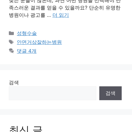
찾는 분들이 많은데, 과연 어떤 병원을 선택해야 만
족스러운 결과를 얻을 수 있을까요? 단순히 유명한
병원이나 광고를 …
더 읽기
카
성형수술
테
태
안면거상잘하는병원
고
그
댓글 4개
리
검색
검색
최신 글