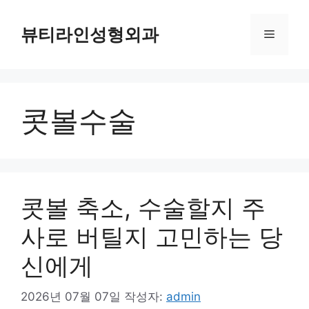
컨
텐
뷰티라인성형외과
메
츠
로
뉴
건
너
콧볼수술
뛰
기
콧볼 축소, 수술할지 주
사로 버틸지 고민하는 당
신에게
2026년 07월 07일
작성자:
admin