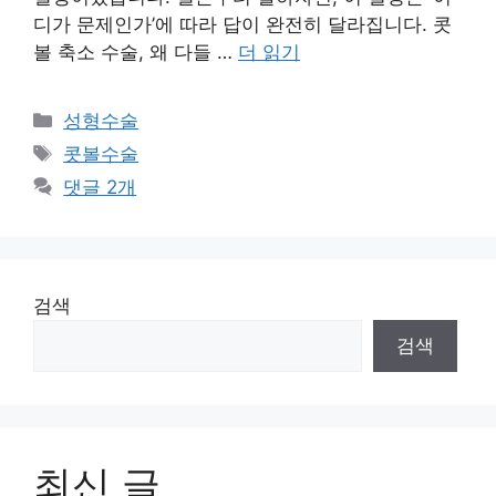
디가 문제인가’에 따라 답이 완전히 달라집니다. 콧
볼 축소 수술, 왜 다들 …
더 읽기
카
성형수술
테
태
콧볼수술
고
그
댓글 2개
리
검색
검색
최신 글